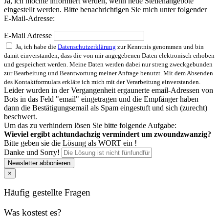
Ja, ich möchte informiert werden, wenn neue Stellenangebote
eingestellt werden. Bitte benachrichtigen Sie mich unter folgender
E-Mail-Adresse:
E-Mail Adresse
Ja, ich habe die
Datenschutzerklärung
zur Kenntnis genommen und bin
damit einverstanden, dass die von mir angegebenen Daten elektronisch erhoben
und gespeichert werden. Meine Daten werden dabei nur streng zweckgebunden
zur Bearbeitung und Beantwortung meiner Anfrage benutzt. Mit dem Absenden
des Kontaktformulars erkläre ich mich mit der Verarbeitung einverstanden.
Leider wurden in der Vergangenheit ergaunerte email-Adressen von
Bots in das Feld "email" eingetragen und die Empfänger haben
dann die Bestätigungsemail als Spam eingestuft und sich (zurecht)
beschwert.
Um das zu verhindern lösen Sie bitte folgende Aufgabe:
Wieviel ergibt acht
u
n
d
a
chzig vermindert um zwoundzwanzig?
Bitte geben sie die Lösung als WORT ein !
Danke und Sorry!
Newsletter abbonieren
×
Häufig gestellte Fragen
Was kostest es?