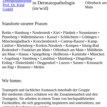
Dermatopathologie
in Dermatopathologie
Offenbach am
Prof. Dr. Kind
Main
(m/w/d)
GmbH
Standorte unserer Praxen
Berlin • Hamburg • Norderstedt • Kiel • Flintbek • Neumünster •
Pinneberg • Wilhelmshaven • Kassel • Schlüchtern • Göttingen •
Mönchengladbach • Korschenbroich • Castrop-Rauxel • Kamp-
Lintfort • Rheinberg • Kerken-Nieukerk • Kempen • Sinzig-Bad
Bodendorf • Frankfurt am Main • Offenbach am Main • Mühlheim
am Main • Hanau • Spiegelberg • Heilbronn • Karlsruhe • München
• Augsburg • Starnberg • Landshut • Mainburg • Dingolfing •
Erding • Dinkelsbühl • Deggendorf • Luzern • Sarnen • Küssnacht
am Rigi • Brunnen • Meilen
Wir bieten:
Teamspirit und fachlicher Austausch innerhalb der Gruppe
Bei medermis clinics schätzen wir die Zusammenarbeit und den
Teamgeist. Sie arbeiten in einem Team von hochqualifizierten
Fachkräften, die sich gegenseitig inspirieren und unterstützen, um