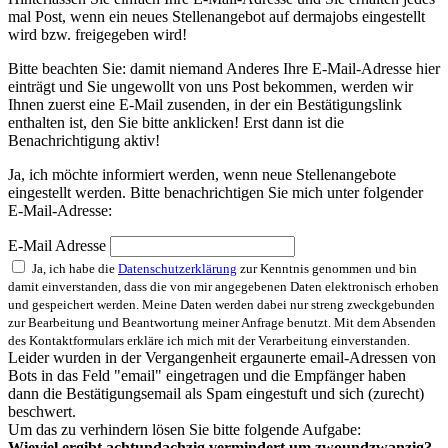
mal Post, wenn ein neues Stellenangebot auf dermajobs eingestellt
wird bzw. freigegeben wird!
Bitte beachten Sie: damit niemand Anderes Ihre E-Mail-Adresse hier
einträgt und Sie ungewollt von uns Post bekommen, werden wir
Ihnen zuerst eine E-Mail zusenden, in der ein Bestätigungslink
enthalten ist, den Sie bitte anklicken! Erst dann ist die
Benachrichtigung aktiv!
Ja, ich möchte informiert werden, wenn neue Stellenangebote
eingestellt werden. Bitte benachrichtigen Sie mich unter folgender
E-Mail-Adresse:
E-Mail Adresse
Ja, ich habe die
Datenschutzerklärung
zur Kenntnis genommen und bin
damit einverstanden, dass die von mir angegebenen Daten elektronisch erhoben
und gespeichert werden. Meine Daten werden dabei nur streng zweckgebunden
zur Bearbeitung und Beantwortung meiner Anfrage benutzt. Mit dem Absenden
des Kontaktformulars erkläre ich mich mit der Verarbeitung einverstanden.
Leider wurden in der Vergangenheit ergaunerte email-Adressen von
Bots in das Feld "email" eingetragen und die Empfänger haben
dann die Bestätigungsemail als Spam eingestuft und sich (zurecht)
beschwert.
Um das zu verhindern lösen Sie bitte folgende Aufgabe:
Wieviel ergibt acht
u
n
d
a
chzig vermindert um zwoundzwanzig?